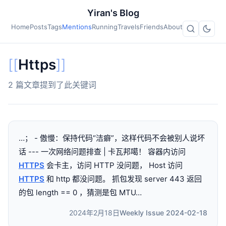
Yiran's Blog
Home
Posts
Tags
Mentions
Running
Travels
Friends
About
[[
Https
]]
2 篇文章提到了此关键词
…； - 傲慢：保持代码“洁癖”，这样代码不会被别人说坏
话 --- 一次网络问题排查 | 卡瓦邦噶！ 容器内访问
HTTPS
会卡主，访问 HTTP 没问题， Host 访问
HTTPS
和 http 都没问题。 抓包发现 server 443 返回
的包 length == 0 ，猜测是包 MTU…
2024年2月18日
Weekly Issue 2024-02-18