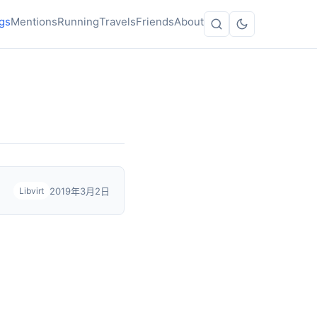
gs
Mentions
Running
Travels
Friends
About
2019年3月2日
Libvirt