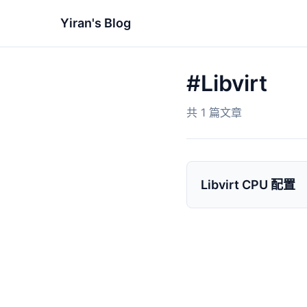
Yiran's Blog
#Libvirt
共 1 篇文章
Libvirt CPU 配置