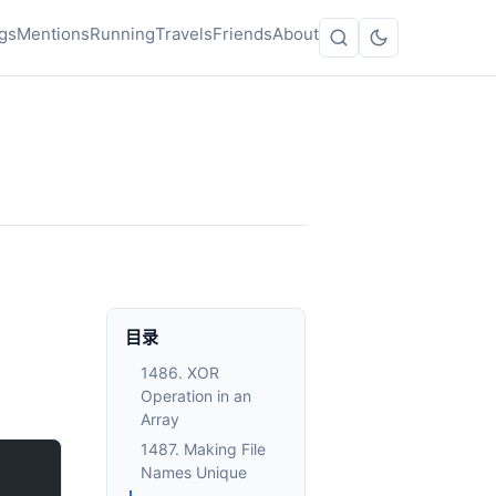
gs
Mentions
Running
Travels
Friends
About
目录
1486. XOR
Operation in an
Array
1487. Making File
Names Unique