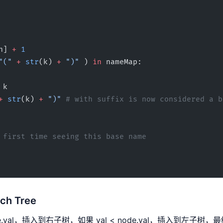
n] 
+
 1
"("
 +
 str
(k) 
+
 ")"
 ) 
in
 nameMap:
 k
+
 str
(k) 
+
 ")"
 # with suffix is now considered a ba
 first time seeing this base name
rch Tree
.val，插入到右子树，如果 val < node.val，插入到左子树，