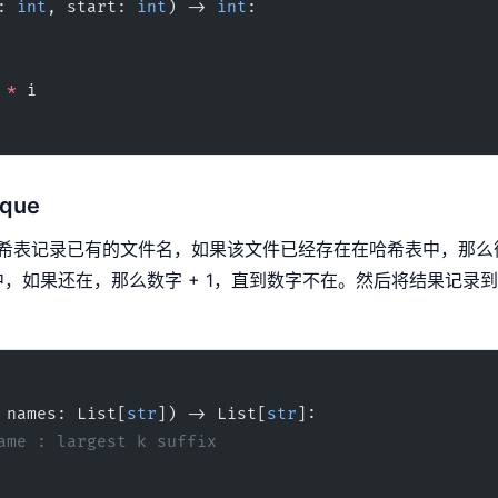
: 
int
, start: 
int
) -> 
int
:
 *
 i
ique
希表记录已有的文件名，如果该文件已经存在在哈希表中，那么
，如果还在，那么数字 + 1，直到数字不在。然后将结果记录
 names: List[
str
]) -> List[
str
]:
ame : largest k suffix