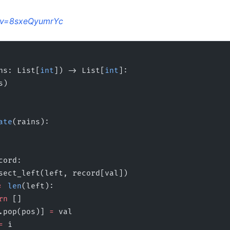
?v=8sxeQyumrYc
ns: List[
int
]) -> List[
int
]:
s)
ate
(rains):
cord:
sect_left(left, record[val])
=
 len
(left):
   return
 []
   ans[left.pop(pos)] 
=
 val
=
 i