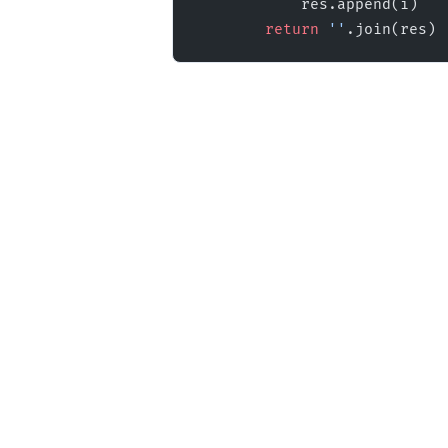
            res.append(i)
        return
 ''
.join(res)