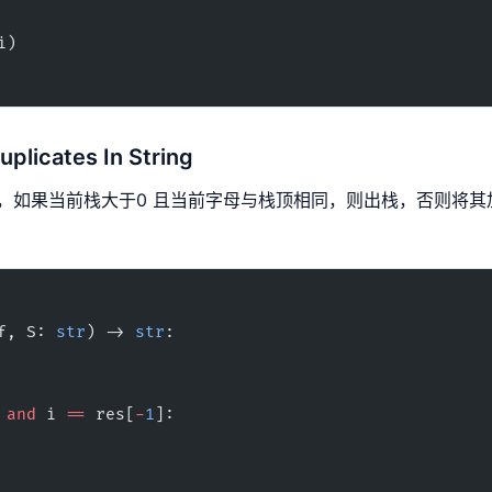
d(i)
plicates In String
，如果当前栈大于0 且当前字母与栈顶相同，则出栈，否则将其
f, S: 
str
) -> 
str
:
 and
 i 
==
 res[
-
1
]: