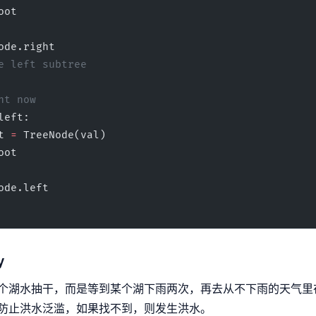
oot
ode.right
nto the left subtree
t right now
left:
left 
=
 TreeNode(val)
oot
ode.left
y
个湖水抽干，而是等到某个湖下雨两次，再去从不下雨的天气里
防止洪水泛滥，如果找不到，则发生洪水。