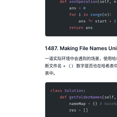
    def
 xorOperation
(self, n
        ans 
=
 0
        for
 i 
in
 range
(n):
            ans 
^=
 start 
+
 2
        return
 ans
1487. Making File Names Un
一道实际环境中会遇到的场景，使用哈
断文件名 +
数字是否也在哈希表中
()
表中。
class
 Solution
:
    def
 getFolderNames
(self,
        nameMap 
=
 {} 
# baseN
        res 
=
 []