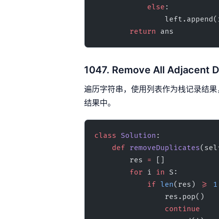
            else
:
                left.appen
        return
 ans
1047. Remove All Adjacent Du
遍历字符串，使用列表作为栈记录结果
结果中。
class
 Solution
:
    def
 removeDuplicates
(sel
        res 
=
 []
        for
 i 
in
 S:
            if
 len
(res) 
>=
 1
                res.pop()
                continue