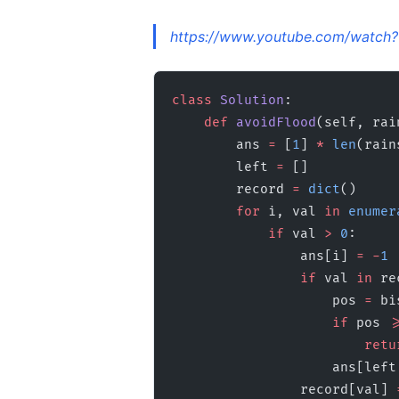
https://www.youtube.com/watch
class
 Solution
:
    def
 avoidFlood
(self, rai
        ans 
=
 [
1
] 
*
 len
(rain
        left 
=
 []
        record 
=
 dict
()
        for
 i, val 
in
 enumer
            if
 val 
>
 0
:
                ans[i] 
=
 -
1
                if
 val 
in
 re
                    pos 
=
 bi
                    if
 pos 
>
                     
                 
                record[val] 