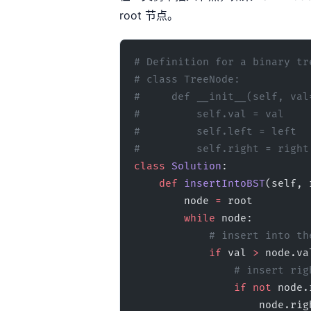
root 节点。
# Definition for a binary tr
# class TreeNode:
#     def __init__(self, val
#         self.val = val
#         self.left = left
#         self.right = right
class
 Solution
:
    def
 insertIntoBST
(self, 
        node 
=
 root
        while
 node:
            # insert i
            if
 val 
>
 node.va
                # inser
                if
 not
 node.
                    nod