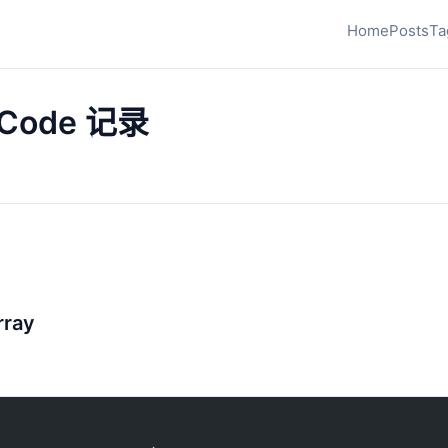
Home
Posts
Ta
tCode 记录
rray