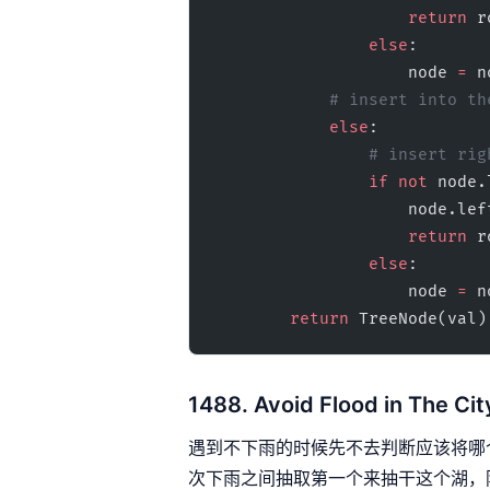
                    return
 r
                else
:
                    node 
=
 n
            # insert i
            else
:
                # inser
                if
 not
 node.
                    node.
                    return
 r
                else
:
                    node 
=
 n
        return
 TreeNode(val)
1488. Avoid Flood in The Cit
遇到不下雨的时候先不去判断应该将哪
次下雨之间抽取第一个来抽干这个湖，