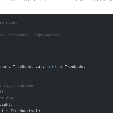
ee node.
=0, left=None, right=None):
root: TreeNode, val: 
int
) -> TreeNode:
nto the right subtree
l:
t right now
right:
e.right 
=
 TreeNode(val)