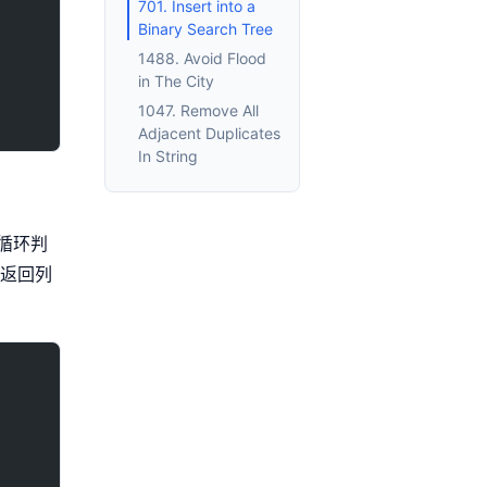
701. Insert into a
Binary Search Tree
1488. Avoid Flood
in The City
1047. Remove All
Adjacent Duplicates
In String
循环判
到返回列