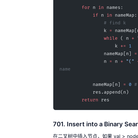
        for
 n 
in
 names:
            if
 n 
in
 nameMap:
                # find k
                k 
=
 nameMap[
                while
 ( n 
+
 
                    k 
+=
 1
                nameMap[n] 
=
                n 
=
 n 
+
 "("
 
name
            nameMap[n] 
=
 0
 #
            res.append(n)
        return
 res
701. Insert into a Binary Sea
在二叉树中插入节点，如果 val > node