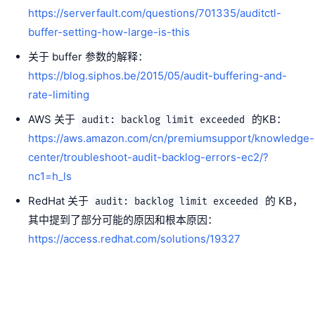
https://serverfault.com/questions/701335/auditctl-
buffer-setting-how-large-is-this
关于 buffer 参数的解释：
https://blog.siphos.be/2015/05/audit-buffering-and-
rate-limiting
AWS 关于
的KB：
audit: backlog limit exceeded
https://aws.amazon.com/cn/premiumsupport/knowledge-
center/troubleshoot-audit-backlog-errors-ec2/?
nc1=h_ls
RedHat 关于
的 KB，
audit: backlog limit exceeded
其中提到了部分可能的原因和根本原因：
https://access.redhat.com/solutions/19327