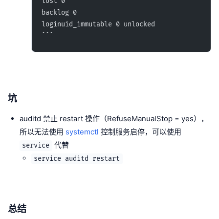
lost 0
backlog 0
loginuid_immutable 0 unlocked
```
坑
auditd 禁止 restart 操作（RefuseManualStop = yes），
所以无法使用
systemctl
控制服务启停，可以使用
代替
service
service auditd restart
总结