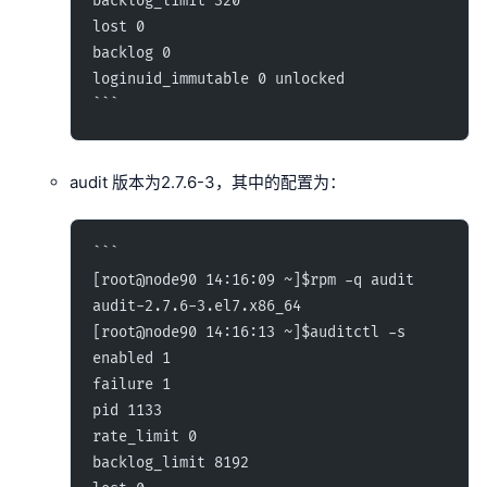
backlog_limit 320
lost 0
backlog 0
loginuid_immutable 0 unlocked
```
audit 版本为2.7.6-3，其中的配置为：
```
[root@node90 14:16:09 ~]$rpm -q audit
audit-2.7.6-3.el7.x86_64
[root@node90 14:16:13 ~]$auditctl -s
enabled 1
failure 1
pid 1133
rate_limit 0
backlog_limit 8192