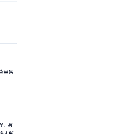
查容易
f。另
多人即