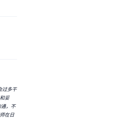
不会过多干
和妥
沟通，不
师在日