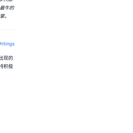
最牛的
掌。
ritings
出现的
持积极