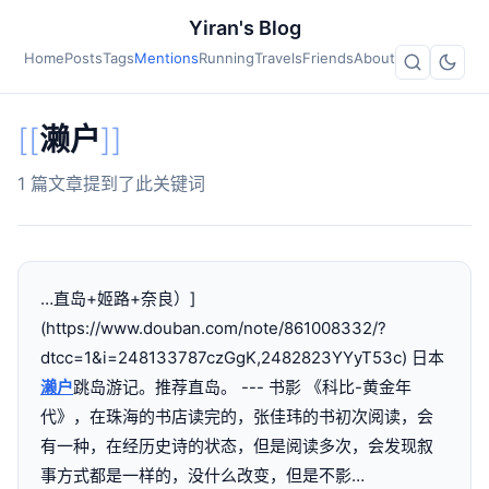
Yiran's Blog
Home
Posts
Tags
Mentions
Running
Travels
Friends
About
[[
濑户
]]
1 篇文章提到了此关键词
…直岛+姬路+奈良）]
(https://www.douban.com/note/861008332/?
dtcc=1&i=248133787czGgK,2482823YYyT53c) 日本
濑户
跳岛游记。推荐直岛。 --- 书影 《科比-黄金年
代》，在珠海的书店读完的，张佳玮的书初次阅读，会
有一种，在经历史诗的状态，但是阅读多次，会发现叙
事方式都是一样的，没什么改变，但是不影…